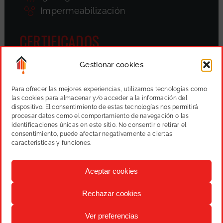
Impermeabilización
CERTIFICADOS
Gestionar cookies
Para ofrecer las mejores experiencias, utilizamos tecnologías como
las cookies para almacenar y/o acceder a la información del
dispositivo. El consentimiento de estas tecnologías nos permitirá
procesar datos como el comportamiento de navegación o las
identificaciones únicas en este sitio. No consentir o retirar el
consentimiento, puede afectar negativamente a ciertas
características y funciones.
Aceptar cookies
Rechazar cookies
Varmany, S.L.
Pintura, reformas y proyectos
|
Aviso
Ver preferencias