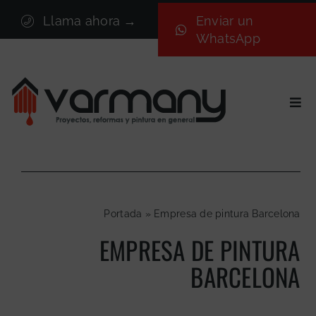
Saltar
Llama ahora →
Enviar un
al
WhatsApp
contenido
Togg
Navi
Inicio
Sectores
Servicios
Portada
»
Empresa de pintura Barcelona
Proyectos
EMPRESA DE PINTURA
Nosotros
BARCELONA
Blog
Contacto