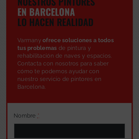
NUESTROS PINTORES
EN BARCELONA
LO HACEN REALIDAD
Varmany
ofrece soluciones a todos
tus problemas
de pintura y
rehabilitación de naves y espacios.
Contacta con nosotros para saber
cómo te podemos ayudar con
nuestro servicio de pintores en
Barcelona.
Nombre
*