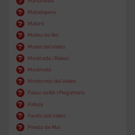
Martorelles
Matadepera
Mataró
Molins de Rei
Mollet del Vallès
Montcada i Reixac
Montmeló
Montornès del Vallès
Palau-solità i Plegamans
Pallejà
Parets del Vallès
Pineda de Mar