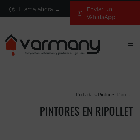
Saltar
Llama ahora →
Enviar un
al
WhatsApp
contenido
Togg
Navi
Inicio
Sectores
Servicios
Portada
»
Pintores Ripollet
Proyectos
PINTORES EN RIPOLLET
Nosotros
Blog
Contacto