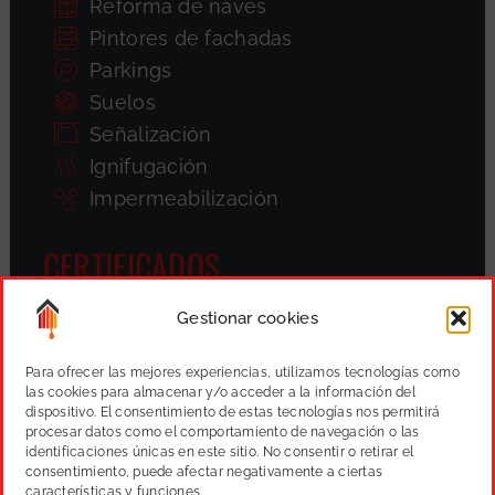
Reforma de naves
Pintores de fachadas
Parkings
Suelos
Señalización
Ignifugación
Impermeabilización
CERTIFICADOS
Gestionar cookies
Para ofrecer las mejores experiencias, utilizamos tecnologías como
las cookies para almacenar y/o acceder a la información del
dispositivo. El consentimiento de estas tecnologías nos permitirá
procesar datos como el comportamiento de navegación o las
identificaciones únicas en este sitio. No consentir o retirar el
consentimiento, puede afectar negativamente a ciertas
características y funciones.