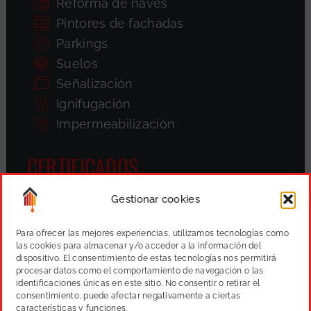
Reforma de naves
Pintores de fachadas
Parkings
Suelos
Señalización
Ignifugación
Impermeabilización
CERTIFICADOS
Gestionar cookies
Para ofrecer las mejores experiencias, utilizamos tecnologías como
las cookies para almacenar y/o acceder a la información del
dispositivo. El consentimiento de estas tecnologías nos permitirá
procesar datos como el comportamiento de navegación o las
identificaciones únicas en este sitio. No consentir o retirar el
consentimiento, puede afectar negativamente a ciertas
características y funciones.