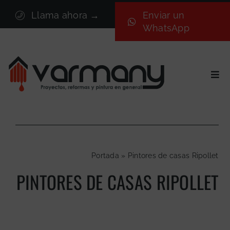
Saltar
Llama ahora →
Enviar un
al
WhatsApp
contenido
Togg
Navi
Inicio
Sectores
Servicios
Portada
»
Pintores de casas Ripollet
Proyectos
PINTORES DE CASAS RIPOLLET
Nosotros
Blog
Contacto