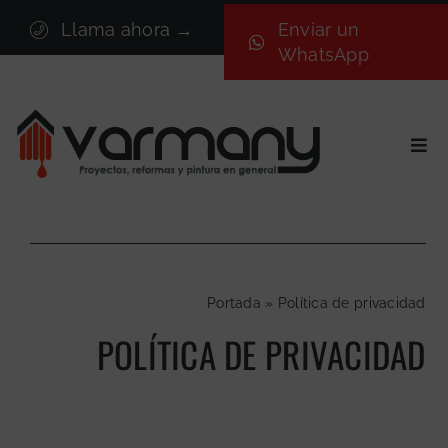
Saltar
Llama ahora →
Enviar un
al
WhatsApp
contenido
Togg
Navi
Inicio
Sectores
Servicios
Portada
»
Política de privacidad
Proyectos
POLÍTICA DE PRIVACIDAD
Nosotros
Blog
Contacto