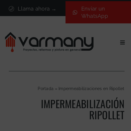
Saltar
Llama ahora →
Enviar un
al
WhatsApp
contenido
Togg
Navi
Inicio
Sectores
Servicios
Portada
»
Impermeabilizaciones en Ripollet
Proyectos
IMPERMEABILIZACIÓN
Nosotros
RIPOLLET
Blog
Contacto