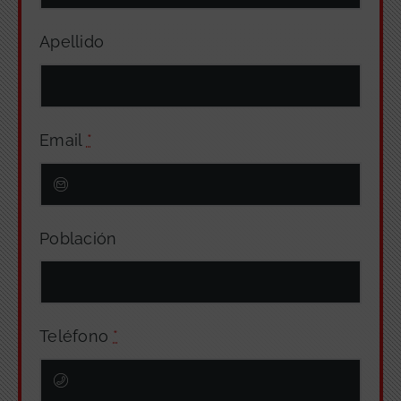
Apellido
Email
*
Población
Teléfono
*