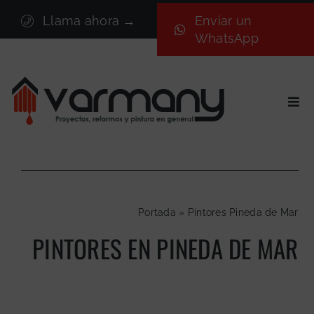
Saltar
Llama ahora →
Enviar un
al
WhatsApp
contenido
Togg
Navi
Inicio
Sectores
Servicios
Portada
»
Pintores Pineda de Mar
Proyectos
PINTORES EN PINEDA DE MAR
Nosotros
Blog
Contacto