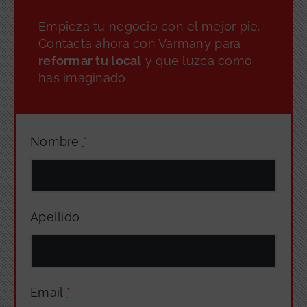
Empieza tu negocio con el mejor pie.
Contacta ahora con Varmany para
reformar tu local
y que luzca como
has imaginado.
Nombre
*
Apellido
Email
*