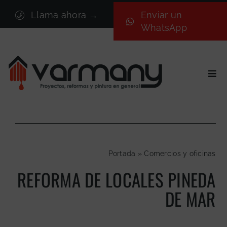
Saltar
Llama ahora →
Enviar un
al
WhatsApp
contenido
Togg
Navi
Inicio
Sectores
Servicios
Portada
»
Comercios y oficinas
Proyectos
REFORMA DE LOCALES PINEDA
Nosotros
DE MAR
Blog
Contacto