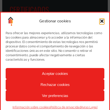
CERTIFICADOS
Gestionar cookies
Para ofrecer las mejores experiencias, utilizamos tecnologías como
las cookies para almacenar y/o acceder a la información del
dispositivo. El consentimiento de estas tecnologías nos permitirá
procesar datos como el comportamiento de navegación o las
identificaciones únicas en este sitio. No consentir o retirar el
consentimiento, puede afectar negativamente a ciertas
características y funciones.
Aceptar cookies
Rechazar cookies
Varmany, S.L.
Pintura, reformas y proyectos
|
Aviso
Ver preferencias
legal
|
Política de privacidad
|
Cookies
|
Diseño web:
qualitystudio
Información sobre cookies
Política de privacidad
Aviso Legal