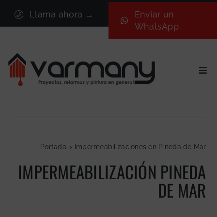
Saltar
Llama ahora →
Enviar un
al
WhatsApp
contenido
Togg
Navi
Inicio
Sectores
Servicios
Portada
»
Impermeabilizaciones en Pineda de Mar
Proyectos
IMPERMEABILIZACIÓN PINEDA
Nosotros
DE MAR
Blog
Contacto