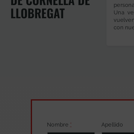
persona
LLOBREGAT
Una ve
vuelve
con nue
Nombre
*
Apellido