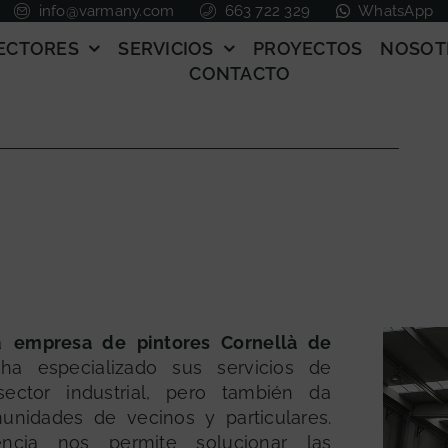
info@varmany.com
663 722 329
WhatsApp
ECTORES
SERVICIOS
PROYECTOS
NOSOT
CONTACTO
na
empresa de pintores Cornellà de
a especializado sus servicios de
ector industrial, pero también da
unidades de vecinos y particulares.
encia nos permite solucionar las