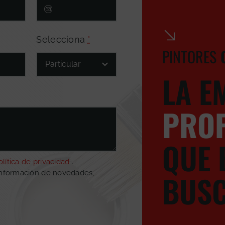
Selecciona
*
PINTORES
LA E
PROF
QUE 
olítica de privacidad
.
BUS
información de novedades,