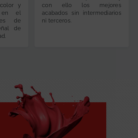
color y
con ello los mejores
s en el
acabados sin intermediarios
res de
ni terceros.
eñal de
ad.