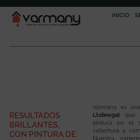
Saltar
al
INICIO
S
contenido
Varmany es u
RESULTADOS
Llobregat
que h
pintura en el s
BRILLANTES,
cobertura a com
CON PINTURA DE
Nuestra experi