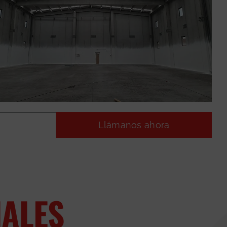
Llámanos ahora
NALES