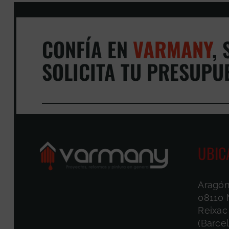
CONFÍA EN
VARMANY
,
S
SOLICITA TU PRESUPU
UBIC
Aragón
08110 
Reixac
(Barce