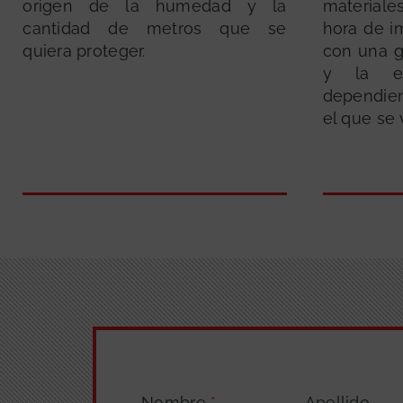
origen de la humedad y la
materiale
cantidad de metros que se
hora de i
quiera proteger.
con una g
y la el
dependie
el que se v
Nombre
*
Apellido