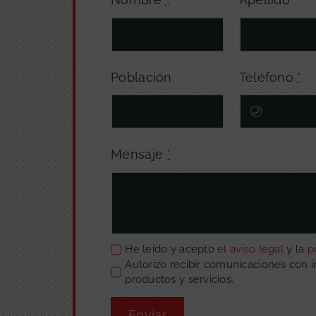
Población
Teléfono
*
Mensaje
*
He leído y acepto
el aviso legal
y la
p
Autorizo recibir comunicaciones con 
productos y servicios.
Enviar