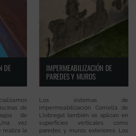
N DE
IMPERMEABILIZACIÓN DE
PAREDES Y MUROS
cializamos
Los sistemas de
iscinas de
impermeabilización Cornellà de
bajos de
Llobregat también se aplican en
. Una vez
superficies verticales como
 realiza la
paredes y muros exteriores. Los