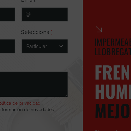
Selecciona
*
IMPERMEAB
LLOBREGA
FREN
HUM
MEJO
olítica de privacidad
.
información de novedades,