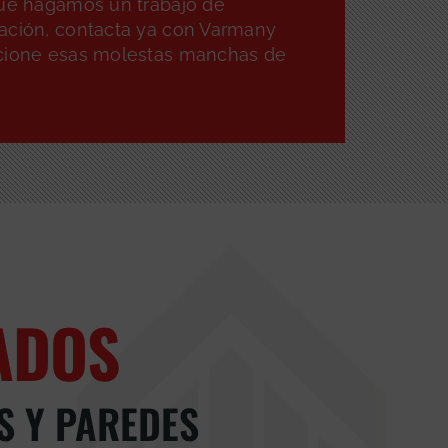
que hagamos un trabajo de
ación, contacta ya con Varmany
cione esas molestas manchas de
ADOS
S Y PAREDES