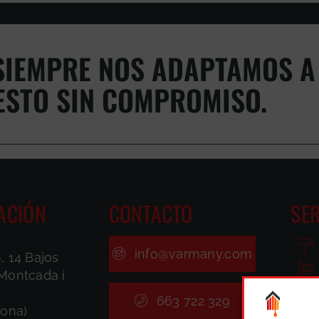
IEMPRE NOS ADAPTAMOS A 
ESTO SIN COMPROMISO.
ACIÓN
CONTACTO
SER
info@varmany.com
, 14 Bajos
Montcada i
663 722 329
lona)