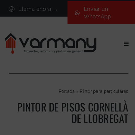
Saltar
Llama ahora →
Enviar un
al
WhatsApp
contenido
Togg
Navi
Inicio
Sectores
Servicios
Portada
»
Pintor para particulares
Proyectos
PINTOR DE PISOS CORNELLÀ
Nosotros
DE LLOBREGAT
Blog
Contacto