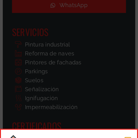
WhatsApp
SERVICIOS
Pintura industrial
Reforma de naves
Pintores de fachadas
Parkings
Suelos
Señalización
Ignifugación
Impermeabilización
CERTIFICADOS