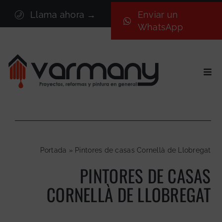
Saltar
Llama ahora →
Enviar un
al
WhatsApp
contenido
Togg
Navi
Inicio
Sectores
Servicios
Portada
»
Pintores de casas Cornellà de Llobregat
Proyectos
PINTORES DE CASAS
Nosotros
CORNELLÀ DE LLOBREGAT
Blog
Contacto