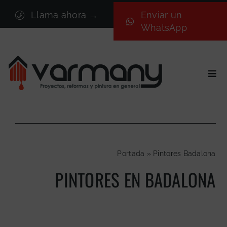
Saltar
Llama ahora →
Enviar un
al
WhatsApp
contenido
Togg
Navi
Inicio
Sectores
Servicios
Portada
»
Pintores Badalona
Proyectos
PINTORES EN BADALONA
Nosotros
Blog
Contacto