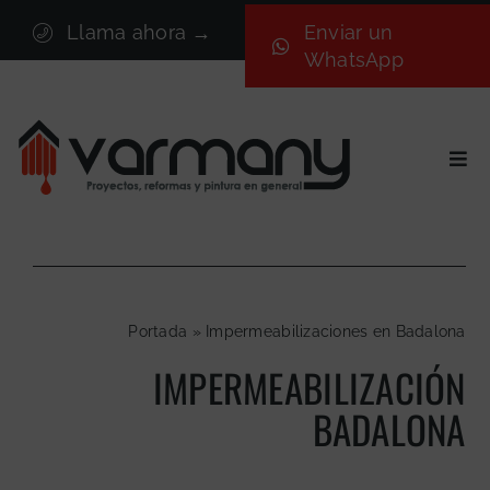
Saltar
Llama ahora →
Enviar un
al
WhatsApp
contenido
Togg
Navi
Inicio
Sectores
Servicios
Portada
»
Impermeabilizaciones en Badalona
Proyectos
IMPERMEABILIZACIÓN
Nosotros
BADALONA
Blog
Contacto