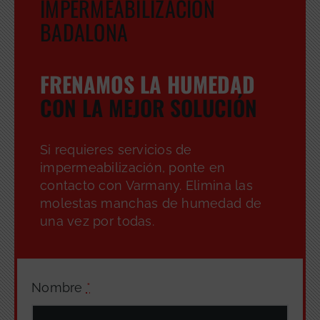
IMPERMEABILIZACIÓN
BADALONA
FRENAMOS LA HUMEDAD
CON LA MEJOR SOLUCIÓN
Si requieres servicios de
impermeabilización, ponte en
contacto con Varmany. Elimina las
molestas manchas de humedad de
una vez por todas.
Nombre
*