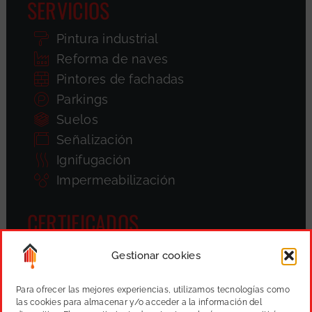
SERVICIOS
Pintura industrial
Reforma de naves
Pintores de fachadas
Parkings
Suelos
Señalización
Ignifugación
Impermeabilización
CERTIFICADOS
Gestionar cookies
Para ofrecer las mejores experiencias, utilizamos tecnologías como
las cookies para almacenar y/o acceder a la información del