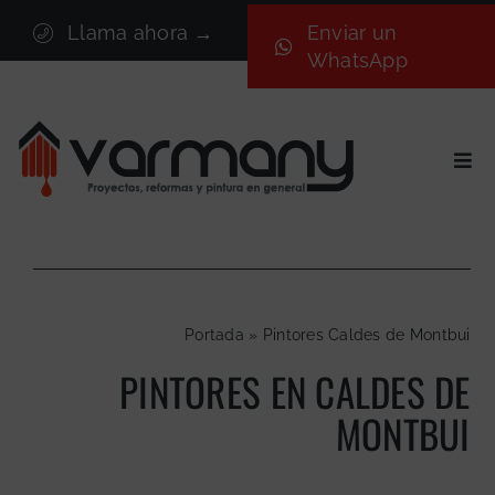
Saltar
Llama ahora →
Enviar un
al
WhatsApp
contenido
Togg
Navi
Inicio
Sectores
Servicios
Portada
»
Pintores Caldes de Montbui
Proyectos
PINTORES EN CALDES DE
Nosotros
MONTBUI
Blog
Contacto