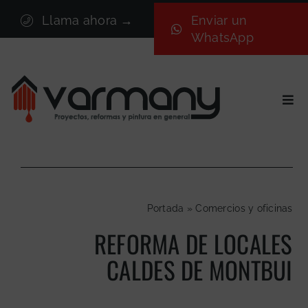
Saltar
Llama ahora →
Enviar un
al
WhatsApp
contenido
Togg
Navi
Inicio
Sectores
Servicios
Portada
»
Comercios y oficinas
Proyectos
REFORMA DE LOCALES
Nosotros
CALDES DE MONTBUI
Blog
Contacto