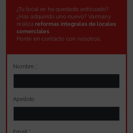
¿Tu local se ha quedado anticuado?
¿Has adquirido uno nuevo? Varmany
realiza
reformas integrales de locales
comerciales
.
Ponte en contacto con nosotros.
Nombre
*
Apellido
Email
*