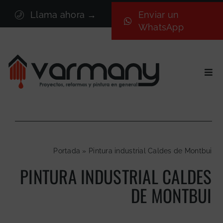
Saltar
Llama ahora →
Enviar un
al
WhatsApp
contenido
Togg
Navi
Inicio
Sectores
Servicios
Portada
»
Pintura industrial Caldes de Montbui
Proyectos
PINTURA INDUSTRIAL CALDES
Nosotros
DE MONTBUI
Blog
Contacto