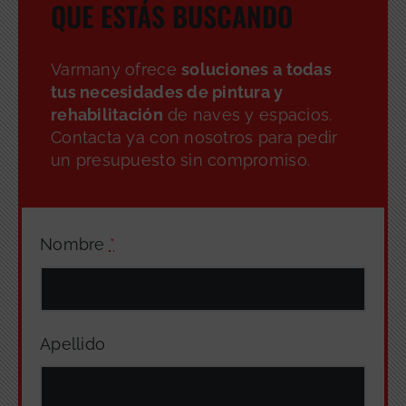
QUE ESTÁS BUSCANDO
Varmany ofrece
soluciones a todas
tus necesidades de pintura y
rehabilitación
de naves y espacios.
Contacta ya con nosotros para pedir
un presupuesto sin compromiso.
Nombre
*
Apellido