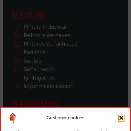
SERVICIOS
Pintura industrial
Reforma de naves
Pintores de fachadas
Parkings
Suelos
Señalización
Ignifugación
Impermeabilización
CERTIFICADOS
Gestionar cookies