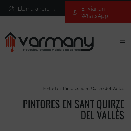
Saltar
Llama ahora →
Enviar un
al
WhatsApp
contenido
Togg
Navi
Inicio
Sectores
Servicios
Portada
»
Pintores Sant Quirze del Vallès
Proyectos
PINTORES EN SANT QUIRZE
Nosotros
DEL VALLÈS
Blog
Contacto