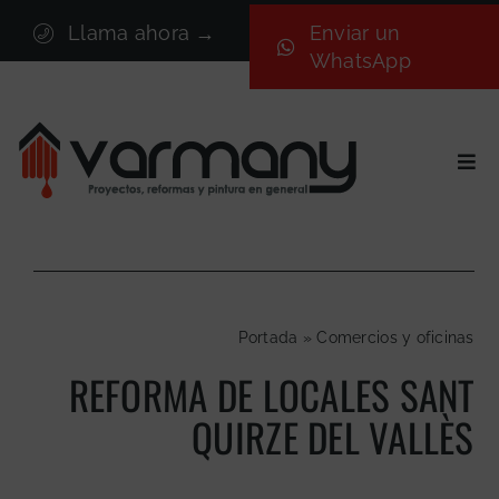
Saltar
Llama ahora →
Enviar un
al
WhatsApp
contenido
Togg
Navi
Inicio
Sectores
Servicios
Portada
»
Comercios y oficinas
Proyectos
REFORMA DE LOCALES SANT
Nosotros
QUIRZE DEL VALLÈS
Blog
Contacto