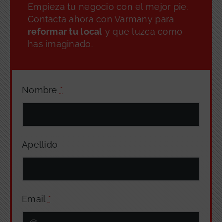
Empieza tu negocio con el mejor pie.
Contacta ahora con Varmany para
reformar tu local
y que luzca como
has imaginado.
Nombre
*
Apellido
Email
*