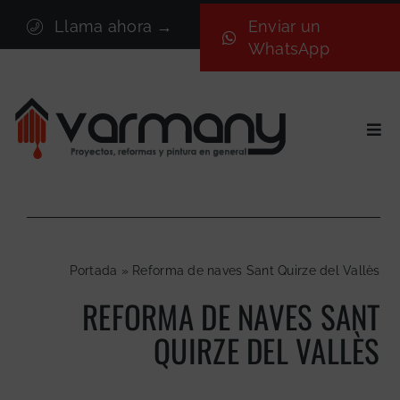
Saltar
Llama ahora →
Enviar un
al
WhatsApp
contenido
Togg
Navi
Inicio
Sectores
Servicios
Portada
»
Reforma de naves Sant Quirze del Vallès
Proyectos
REFORMA DE NAVES SANT
Nosotros
QUIRZE DEL VALLÈS
Blog
Contacto