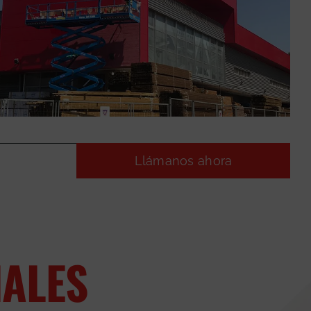
Llámanos ahora
NALES