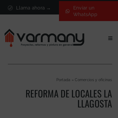
Saltar
Llama ahora →
Enviar un
al
WhatsApp
contenido
Togg
Navi
Inicio
Sectores
Servicios
Portada
»
Comercios y oficinas
Proyectos
REFORMA DE LOCALES LA
Nosotros
LLAGOSTA
Blog
Contacto