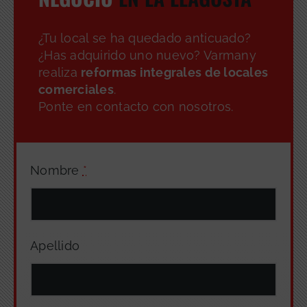
¿Tu local se ha quedado anticuado?
¿Has adquirido uno nuevo? Varmany
realiza
reformas integrales de locales
comerciales
.
Ponte en contacto con nosotros.
Nombre
*
Apellido