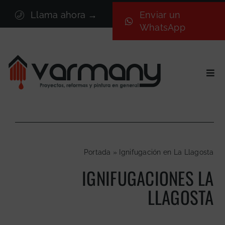
Saltar
Llama ahora →
Enviar un
al
WhatsApp
contenido
Togg
Navi
Inicio
Sectores
Servicios
Portada
»
Ignifugación en La Llagosta
Proyectos
IGNIFUGACIONES LA
Nosotros
LLAGOSTA
Blog
Contacto