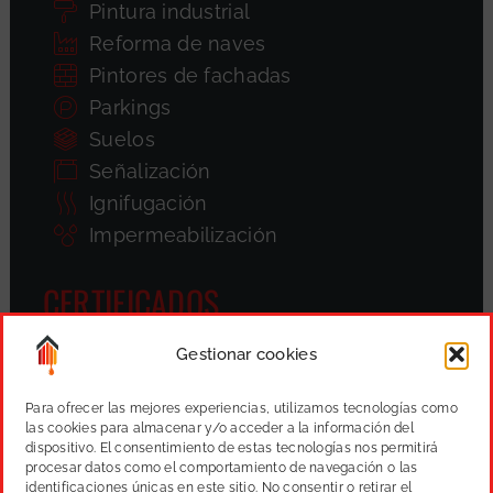
Pintura industrial
Reforma de naves
Pintores de fachadas
Parkings
Suelos
Señalización
Ignifugación
Impermeabilización
CERTIFICADOS
Gestionar cookies
Para ofrecer las mejores experiencias, utilizamos tecnologías como
las cookies para almacenar y/o acceder a la información del
dispositivo. El consentimiento de estas tecnologías nos permitirá
procesar datos como el comportamiento de navegación o las
identificaciones únicas en este sitio. No consentir o retirar el