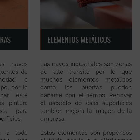
ORAS
ELEMENTOS METÁLICOS
as naves
Las naves industriales son zonas
exentos de
de alto tránsito por lo que
medad o
muchos elementos metálicos
mpo, por lo
como las puertas pueden
nar este
dañarse con el tiempo. Renovar
os pintura
el aspecto de esas superficies
osta para
también mejora la imagen de la
erficies.
empresa.
ga a todo
Estos elementos son propensos