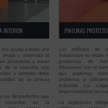
A INTERIOR
PINTURAS PROTECT
a nos ayuda a darle una
Los edificios de l
a limpia y ordenada al
industriales no están 
Los almacenes y zonas
problemas de hu
o de la industria son
filtraciones con el tie
entes y también debe
que podemos elimi
calidad de la pintura
problema si utilizam
industrial La Llag
impermeabilizar las sup
 los desperfectos que
 encontrar en la
La legislación obli