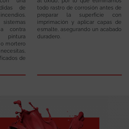
 con una
al óxido, por lo que eliminamos
edidas de
todo rastro de corrosión antes de
cendios.
preparar la superficie con
 sistemas
imprimación y aplicar capas de
va contra
esmalte, asegurando un acabado
pintura
duradero.
 o mortero
ecesitas,
ficados de
GRATUITA