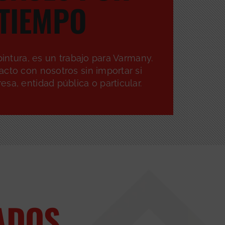
TIEMPO
 pintura, es un trabajo para Varmany.
cto con nosotros sin importar si
sa, entidad pública o particular.
ADOS