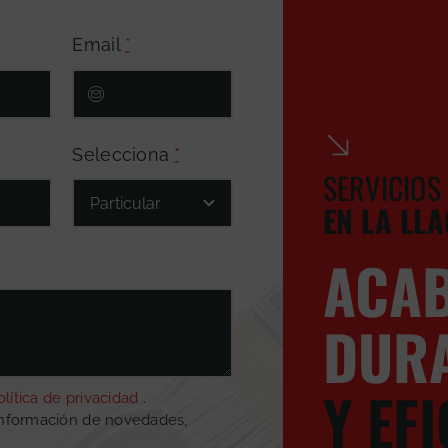
Email
*
Selecciona
*
SERVICIOS
EN LA LL
ACA
DUR
Y EF
olítica de privacidad
.
información de novedades,