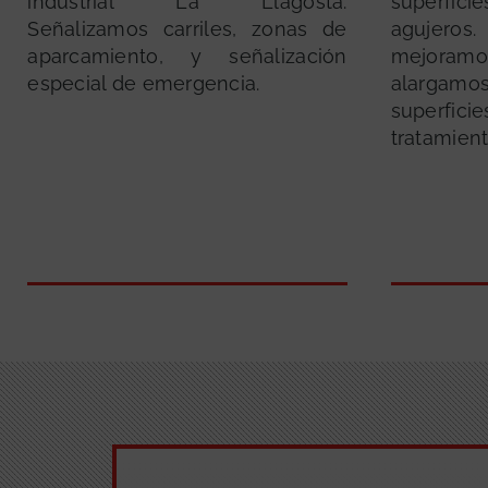
industrial La Llagosta.
superfi
Señalizamos carriles, zonas de
agujero
aparcamiento, y señalización
mejoram
especial de emergencia.
alargam
superfi
tratamient