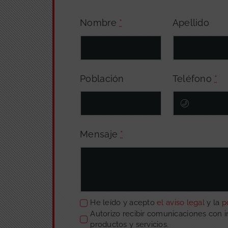
Nombre
*
Apellido
Población
Teléfono
*
Mensaje
*
He leído y acepto
el aviso legal
y la
p
Autorizo recibir comunicaciones con 
productos y servicios.