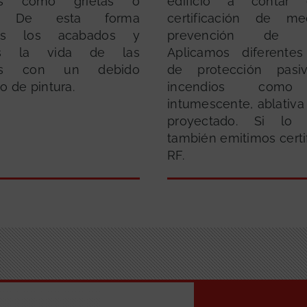
cies como grietas o
edificio a contar
s. De esta forma
certificación de m
os los acabados y
prevención de in
os la vida de las
Aplicamos diferentes
cies con un debido
de protección pasi
o de pintura.
incendios como 
intumescente, ablativa
proyectado. Si lo n
también emitimos certi
RF.