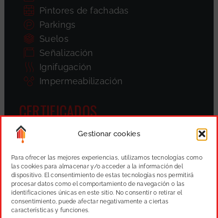
Pintores de fachadas
Parkings
Suelos
Señalización
Ignifugación
Impermeabilización
CERTIFICADOS
Gestionar cookies
Para ofrecer las mejores experiencias, utilizamos tecnologías como
las cookies para almacenar y/o acceder a la información del
dispositivo. El consentimiento de estas tecnologías nos permitirá
procesar datos como el comportamiento de navegación o las
identificaciones únicas en este sitio. No consentir o retirar el
consentimiento, puede afectar negativamente a ciertas
características y funciones.