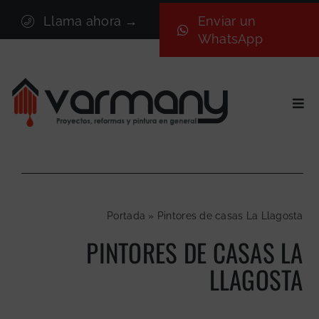
Saltar
Llama ahora →
Enviar un
al
WhatsApp
contenido
Togg
Navi
Inicio
Sectores
Servicios
Portada
»
Pintores de casas La Llagosta
Proyectos
PINTORES DE CASAS LA
Nosotros
LLAGOSTA
Blog
Contacto