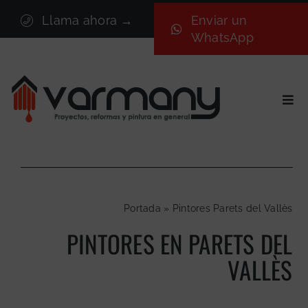
Saltar
Llama ahora →
Enviar un
al
WhatsApp
contenido
Togg
Navi
Inicio
Sectores
Servicios
Portada
»
Pintores Parets del Vallès
Proyectos
PINTORES EN PARETS DEL
Nosotros
VALLÈS
Blog
Contacto