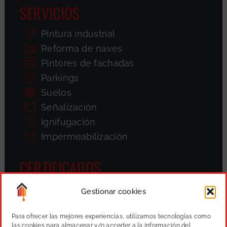
SERVICIOS
Pintura industrial
Reforma de naves
Pintores de fachadas
Parkings
Suelos
Señalización
Ignifugación
Impermeabilización
CERTIFICADOS
Gestionar cookies
Para ofrecer las mejores experiencias, utilizamos tecnologías como
las cookies para almacenar y/o acceder a la información del