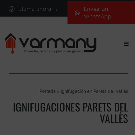
Saltar
Llama ahora →
Enviar un
al
WhatsApp
contenido
Togg
Navi
Inicio
Sectores
Servicios
Portada
»
Ignifugación en Parets del Vallès
Proyectos
IGNIFUGACIONES PARETS DEL
Nosotros
VALLÈS
Blog
Contacto