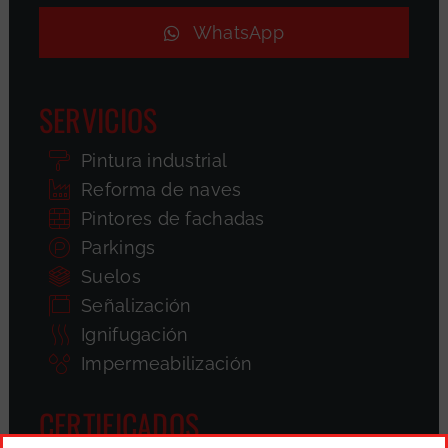
WhatsApp
SERVICIOS
Pintura industrial
Reforma de naves
Pintores de fachadas
Parkings
Suelos
Señalización
Ignifugación
Impermeabilización
CERTIFICADOS