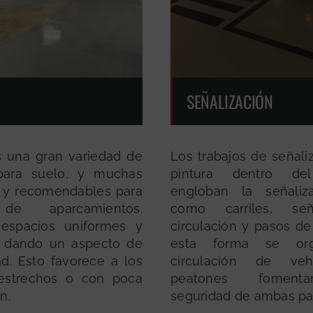
SEÑALIZACIÓN
 una gran variedad de
Los trabajos de señali
 para suelo, y muchas
pintura dentro del
 y recomendables para
engloban la señaliza
de aparcamientos.
como carriles, se
espacios uniformes y
circulación y pasos de
s dando un aspecto de
esta forma se org
ad. Esto favorece a los
circulación de veh
 estrechos o con poca
peatones foment
n.
seguridad de ambas par