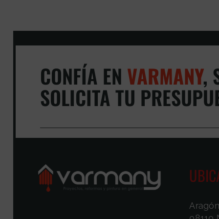
CONFÍA EN
VARMANY
,
S
SOLICITA TU PRESUPU
UBIC
Aragón
08110 