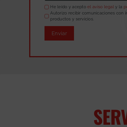
He leído y acepto
el aviso legal
y la
p
Autorizo recibir comunicaciones con 
productos y servicios.
Enviar
SER