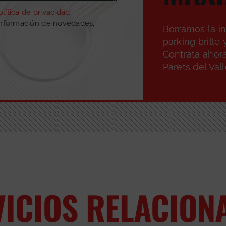
olítica de privacidad
.
información de novedades,
Borramos la i
parking brille
Contrata ahora
Parets del Vall
VICIOS RELACION