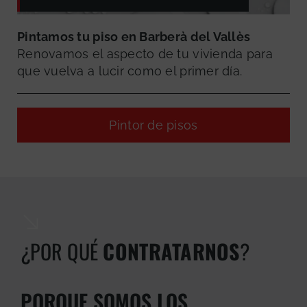
Pintamos tu piso en Barberà del Vallès
Renovamos el aspecto de tu vivienda para
que vuelva a lucir como el primer día.
Pintor de pisos
¿POR QUÉ
CONTRATARNOS
?
GRATUITA
PORQUE SOMOS LOS