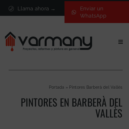
Saltar
Llama ahora →
Enviar un
al
WhatsApp
contenido
Togg
Navi
Inicio
Sectores
Servicios
Portada
»
Pintores Barberà del Vallès
Proyectos
PINTORES EN BARBERÀ DEL
Nosotros
VALLÈS
Blog
Contacto