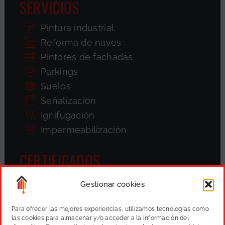
SERVICIOS
Pintura industrial
Reforma de naves
Pintores de fachadas
Parkings
Suelos
Señalización
Ignifugación
Impermeabilización
CERTIFICADOS
Gestionar cookies
Para ofrecer las mejores experiencias, utilizamos tecnologías como
las cookies para almacenar y/o acceder a la información del