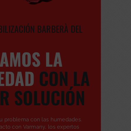
ILIZACIÓN BARBERÀ DEL
AMOS LA
EDAD
CON LA
R SOLUCIÓN
tu problema con las humedades.
acto con Varmany, los expertos