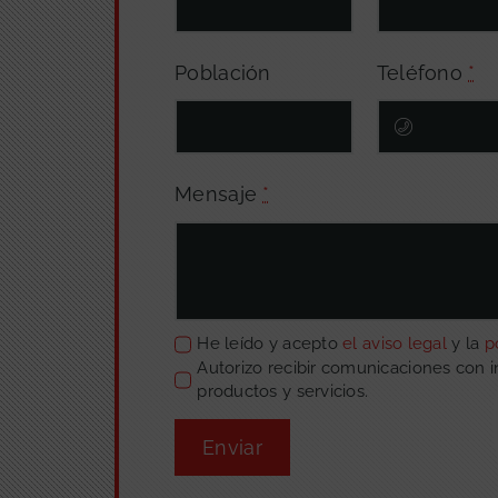
Población
Teléfono
*
Mensaje
*
He leído y acepto
el aviso legal
y la
p
Autorizo recibir comunicaciones con 
productos y servicios.
Enviar