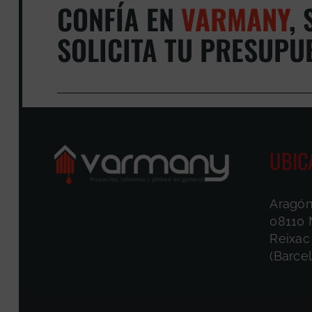
CONFÍA EN
VARMANY
,
S
SOLICITA TU PRESUPU
UBIC
Aragón
08110 
Reixac
(Barce