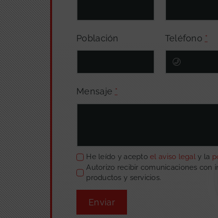
Población
Teléfono
*
Mensaje
*
He leído y acepto
el aviso legal
y la
p
Autorizo recibir comunicaciones con 
productos y servicios.
Enviar