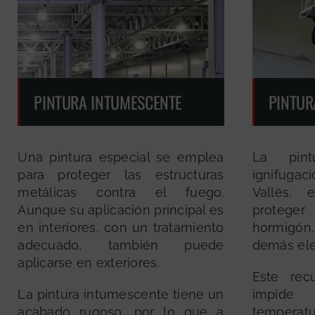
PINTURA INTUMESCENTE
PINTUR
Una pintura especial se emplea
La pint
para proteger las estructuras
ignifug
metálicas contra el fuego.
Vallès,
Aunque su aplicación principal es
protege
en interiores, con un tratamiento
hormigón
adecuado, también puede
demás el
aplicarse en exteriores.
Este rec
La pintura intumescente tiene un
impide
acabado rugoso, por lo que a
temperatu