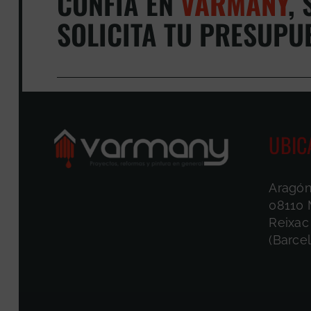
CONFÍA EN
VARMANY
,
S
SOLICITA TU PRESUPU
UBIC
Aragón
08110 
Reixac
(Barce