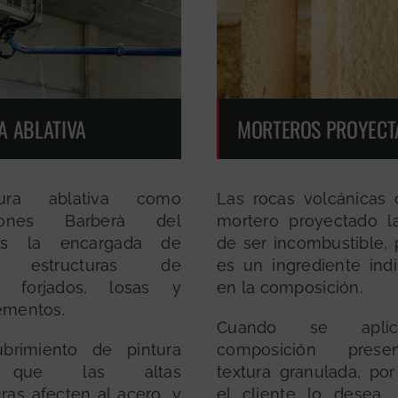
A ABLATIVA
MORTEROS PROYECT
ura ablativa como
Las rocas volcánicas 
aciones Barberà del
mortero proyectado l
 es la encargada de
de ser incombustible, 
r estructuras de
es un ingrediente ind
, forjados, losas y
en la composición.
ementos.
Cuando se aplic
ubrimiento de pintura
composición pres
 que las altas
textura granulada, por
ras afecten al acero, y
el cliente lo desea,