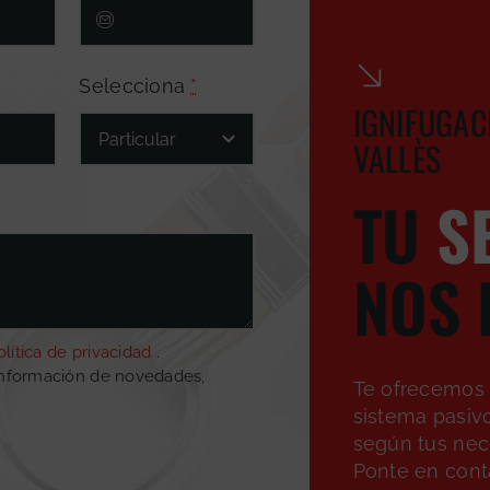
Selecciona
*
IGNIFUGAC
VALLÈS
TU
S
NOS 
olítica de privacidad
.
información de novedades,
Te ofrecemos 
sistema pasiv
según tus nec
Ponte en cont