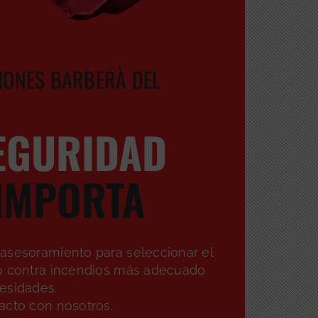
IONES BARBERÀ DEL
EGURIDAD
IMPORTA
asesoramiento para seleccionar el
o contra incendios más adecuado
esidades.
acto con nosotros.