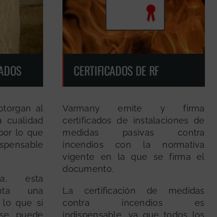
ADOS
CERTIFICADOS DE RF
otorgan al
Varmany emite y firma
a cualidad
certificados de instalaciones de
por lo que
medidas pasivas contra
ispensable
incendios con la normativa
vigente en la que se firma el
documento.
a, esta
enta una
La certificación de medidas
 lo que si
contra incendios es
 se puede
indispensable, ya que todos los