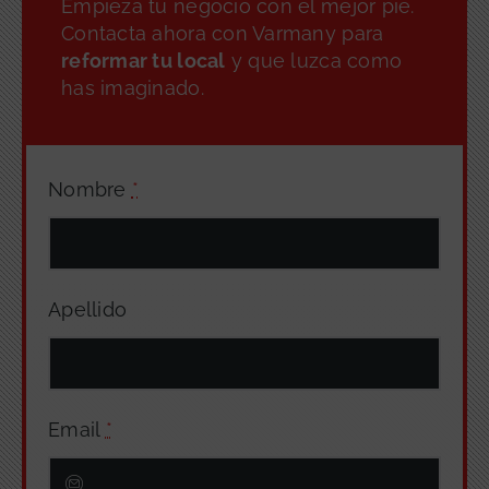
Empieza tu negocio con el mejor pie.
Contacta ahora con Varmany para
reformar tu local
y que luzca como
has imaginado.
Nombre
*
Apellido
Email
*