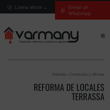
Saltar
Llama ahora →
Enviar un
al
WhatsApp
contenido
Togg
Navi
Inicio
Sectores
Servicios
Portada
»
Comercios y oficinas
Proyectos
REFORMA DE LOCALES
Nosotros
TERRASSA
Blog
Contacto