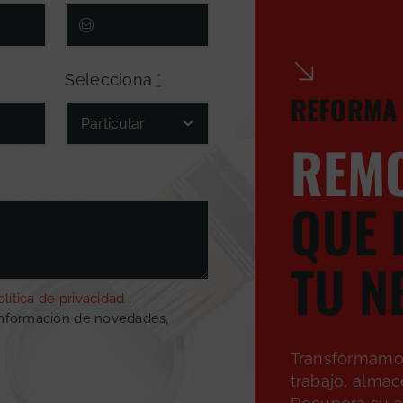
Selecciona
*
REFORMA 
REM
QUE 
TU N
olítica de privacidad
.
información de novedades,
Transformamos
trabajo, alma