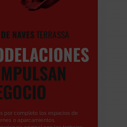
DE NAVES
TERRASSA
ODELACIONES
IMPULSAN
EGOCIO
 por completo los espacios de
cenes o aparcamientos.