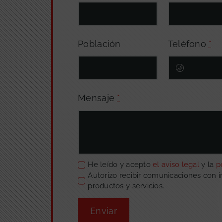
Población
Teléfono
*
Mensaje
*
He leído y acepto
el aviso legal
y la
p
Autorizo recibir comunicaciones con 
productos y servicios.
Enviar