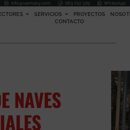
info@varmany.com
663 722 329
WhatsApp
ECTORES
SERVICIOS
PROYECTOS
NOSOT
CONTACTO
E NAVES
IALES