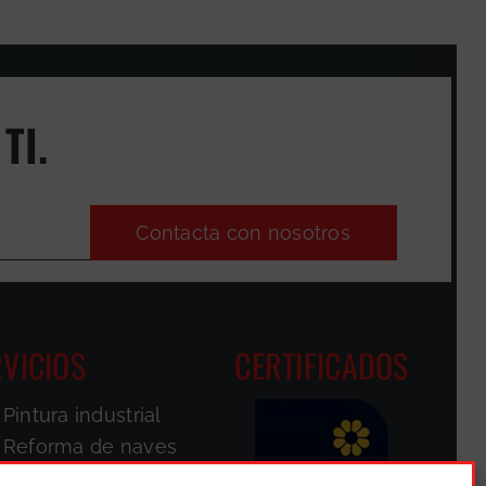
TI.
Contacta con nosotros
VICIOS
CERTIFICADOS
Pintura industrial
Reforma de naves
Pintores de