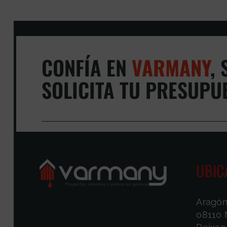
CONFÍA EN
VARMANY
,
S
SOLICITA TU PRESUPU
UBIC
Aragón
08110 