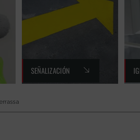
SEÑALIZACIÓN
I
errassa