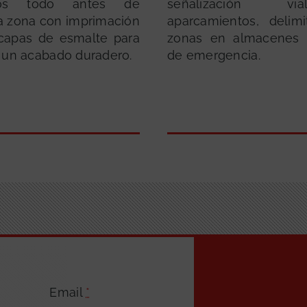
mos todo antes de
señalización 
la zona con imprimación
aparcamientos, delim
 capas de esmalte para
zonas en almacenes 
 un acabado duradero.
de emergencia.
Email
*