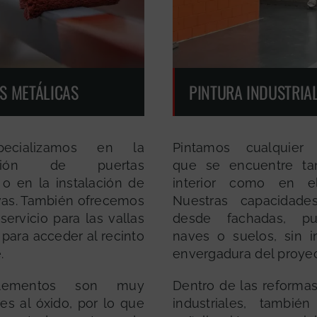
S METÁLICAS
PINTURA INDUSTRIA
ecializamos en la
Pintamos cualquier s
ación de puertas
que se encuentre ta
 o en la instalación de
interior como en el 
as. También ofrecemos
Nuestras capacidade
ervicio para las vallas
desde fachadas, pu
 para acceder al recinto
naves o suelos, sin i
.
envergadura del proyec
lementos son muy
Dentro de las reforma
es al óxido, por lo que
industriales, tambié