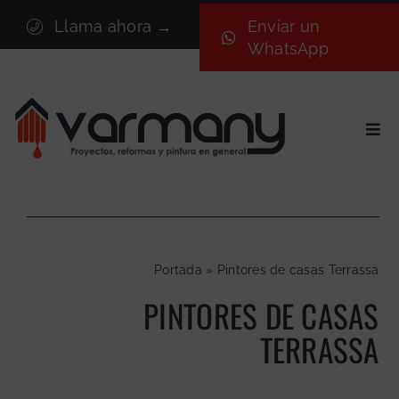
Saltar
Llama ahora →
Enviar un
al
WhatsApp
contenido
Togg
Navi
Inicio
Sectores
Servicios
Portada
»
Pintores de casas Terrassa
Proyectos
PINTORES DE CASAS
Nosotros
TERRASSA
Blog
Contacto