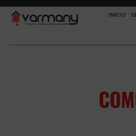
Saltar
al
INICIO
S
contenido
COM