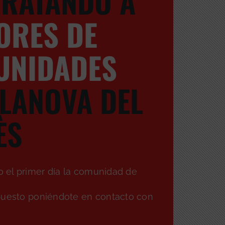
RATANDO A
ORES DE
UNIDADES
ILANOVA DEL
ÈS
el primer día la comunidad de
puesto poniéndote en contacto con