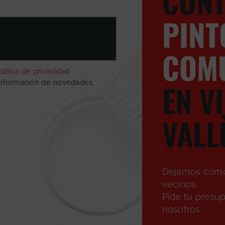
CONT
PINT
COM
olítica de privacidad
.
EN V
información de novedades,
VALL
Dejamos como 
vecinos.
Pide tu presu
nosotros.