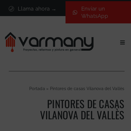
Saltar
Llama ahora →
Enviar un
al
WhatsApp
contenido
Togg
Navi
Inicio
Sectores
Servicios
Portada
»
Pintores de casas Vilanova del Vallès
Proyectos
PINTORES DE CASAS
Nosotros
VILANOVA DEL VALLÈS
Blog
Contacto