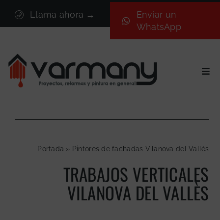
Saltar
Llama ahora →
Enviar un
al
WhatsApp
contenido
Togg
Navi
Inicio
Sectores
Servicios
Portada
»
Pintores de fachadas Vilanova del Vallès
Proyectos
TRABAJOS VERTICALES
Nosotros
VILANOVA DEL VALLÈS
Blog
Contacto