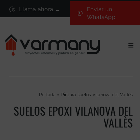
Saltar
Llama ahora →
Enviar un
al
WhatsApp
contenido
Togg
Navi
Inicio
Sectores
Servicios
Portada
»
Pintura suelos Vilanova del Vallès
Proyectos
SUELOS EPOXI VILANOVA DEL
Nosotros
VALLÈS
Blog
Contacto