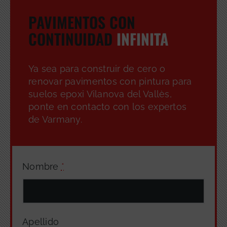
PAVIMENTOS CON
CONTINUIDAD
INFINITA
Ya sea para construir de cero o
renovar pavimentos con pintura para
suelos epoxi Vilanova del Vallès,
ponte en contacto con los expertos
de Varmany.
Nombre
*
Apellido