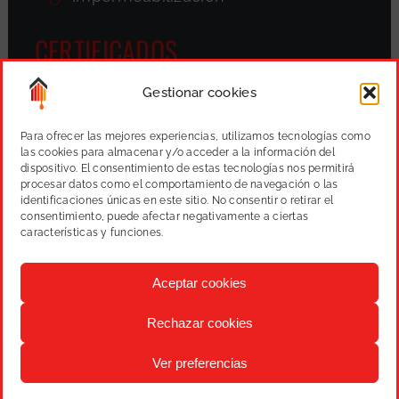
CERTIFICADOS
Gestionar cookies
Para ofrecer las mejores experiencias, utilizamos tecnologías como
las cookies para almacenar y/o acceder a la información del
dispositivo. El consentimiento de estas tecnologías nos permitirá
procesar datos como el comportamiento de navegación o las
identificaciones únicas en este sitio. No consentir o retirar el
consentimiento, puede afectar negativamente a ciertas
características y funciones.
Aceptar cookies
Rechazar cookies
Varmany, S.L.
Pintura, reformas y proyectos
|
Aviso
Ver preferencias
legal
|
Política de privacidad
|
Cookies
|
Diseño web:
qualitystudio