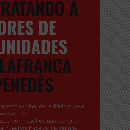
RATANDO A
ORES DE
UNIDADES
ILAFRANCA
PENEDÈS
specto original del edificio nunca
con Varmany.
acto con nosotros para tener un
 nuestros trabajos de pintura.