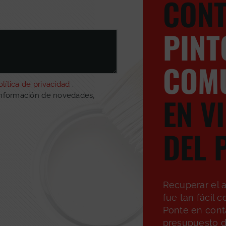
CONT
PINT
COM
olítica de privacidad
.
EN V
información de novedades,
DEL 
Recuperar el a
fue tan fácil 
Ponte en cont
presupuesto de