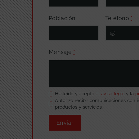
Población
Teléfono
*
Mensaje
*
He leído y acepto
el aviso legal
y la
p
Autorizo recibir comunicaciones con 
productos y servicios.
Enviar