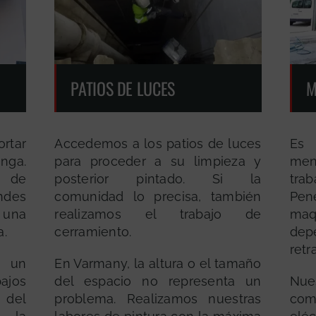
PATIOS DE LUCES
M
rtar
Accedemos a los patios de luces
Es 
nga.
para proceder a su limpieza y
men
 de
posterior pintado. Si la
trab
ndes
comunidad lo precisa, también
Pe
 una
realizamos el trabajo de
maq
a.
cerramiento.
dep
retr
 un
En Varmany, la altura o el tamaño
ajos
del espacio no representa un
Nues
 del
problema. Realizamos nuestras
co