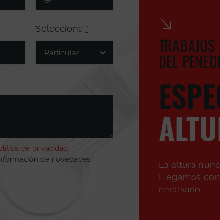
Selecciona
*
TRABAJOS 
DEL PENED
ESPE
ALTU
olítica de privacidad
.
información de novedades,
La altura nun
Llegamos con 
necesario.