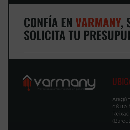
CONFÍA EN
VARMANY
,
S
SOLICITA TU PRESUPU
UBIC
Aragón
08110 
Reixac
(Barce