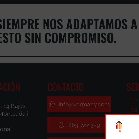
IEMPRE NOS ADAPTAMOS A 
ESTO SIN COMPROMISO.
ACIÓN
CONTACTO
SER
info@varmany.com
, 14 Bajos
Montcada i
663 722 329
lona)