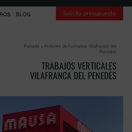
Solicita presupuesto
ROS
BLOG
Portada
»
Pintores de fachadas Vilafranca del
Penedès
TRABAJOS VERTICALES
VILAFRANCA DEL PENEDÈS