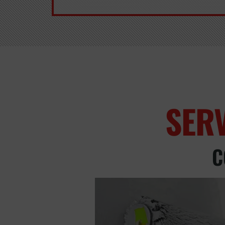
SER
C