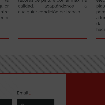
a la
labores de pintura con la máxima
elé
ier
calidad, adaptándonos a
pla
ntre
cualquier condición de trabajo.
per
erior
alt
de
hac
Email
*