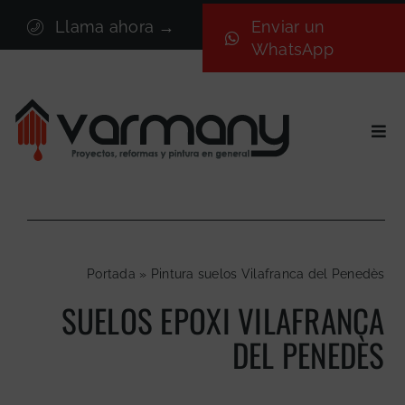
Saltar
Llama ahora →
Enviar un
al
WhatsApp
contenido
Togg
Navi
Inicio
Sectores
Servicios
Portada
»
Pintura suelos Vilafranca del Penedès
Proyectos
SUELOS EPOXI VILAFRANCA
Nosotros
DEL PENEDÈS
Blog
Contacto