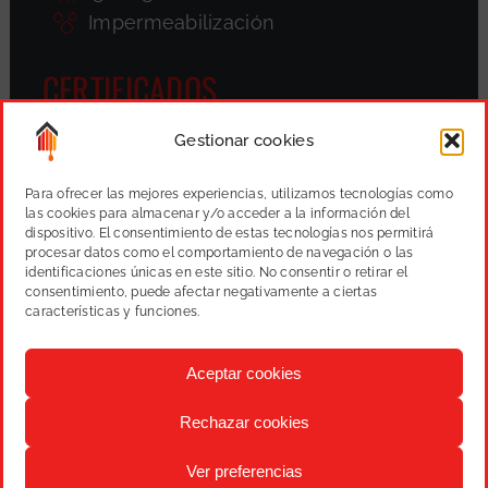
Impermeabilización
CERTIFICADOS
Gestionar cookies
Para ofrecer las mejores experiencias, utilizamos tecnologías como
las cookies para almacenar y/o acceder a la información del
dispositivo. El consentimiento de estas tecnologías nos permitirá
procesar datos como el comportamiento de navegación o las
identificaciones únicas en este sitio. No consentir o retirar el
consentimiento, puede afectar negativamente a ciertas
características y funciones.
Aceptar cookies
Rechazar cookies
Varmany, S.L.
Pintura, reformas y proyectos
|
Aviso
Ver preferencias