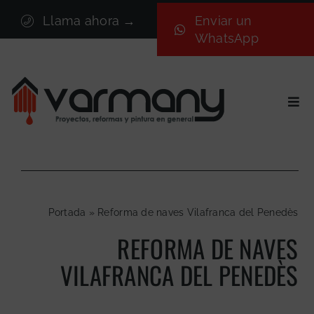
Saltar
Llama ahora →
Enviar un
al
WhatsApp
contenido
Togg
Navi
Inicio
Sectores
Servicios
Portada
»
Reforma de naves Vilafranca del Penedès
Proyectos
REFORMA DE NAVES
Nosotros
VILAFRANCA DEL PENEDÈS
Blog
Contacto