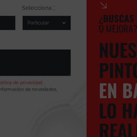
Selecciona
*
¿
BUSCA
S
O MEJORA
NUES
PINT
EN B
olítica de privacidad
.
información de novedades,
LO H
REAL