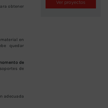
Ver proyectos
Para obtener
 material en
ebe quedar
 momento de
 soportes de
ión adecuada