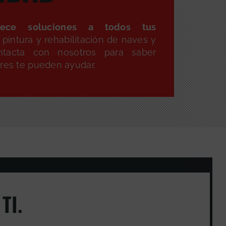
ece soluciones a todos tus
pintura y rehabilitación de naves y
ntacta con nosotros para saber
ores te pueden ayudar.
TI.