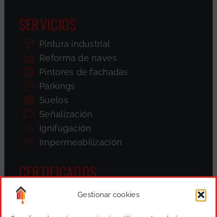
SERVICIOS
Pintura industrial
Reforma de naves
Pintores de fachadas
Parkings
Suelos
Señalización
Ignifugación
Impermeabilización
CERTIFICADOS
Gestionar cookies