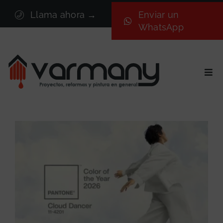
Saltar
Llama ahora →
Enviar un
al
WhatsApp
contenido
Togg
Navi
Inicio
Sectores
Servicios
Proyectos
Nosotros
Blog
Contacto