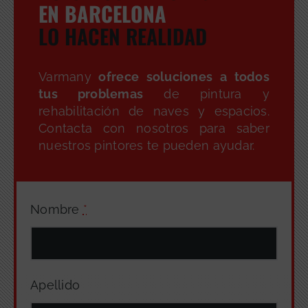
EN BARCELONA
LO HACEN REALIDAD
Varmany
ofrece soluciones a todos
tus problemas
de pintura y
rehabilitación de naves y espacios.
Contacta con nosotros para saber
nuestros pintores te pueden ayudar.
Nombre
*
Apellido