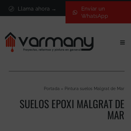
Saltar
Llama ahora →
Enviar un
al
WhatsApp
contenido
Togg
Navi
Inicio
Sectores
Servicios
Portada
»
Pintura suelos Malgrat de Mar
Proyectos
SUELOS EPOXI MALGRAT DE
Nosotros
MAR
Blog
Contacto