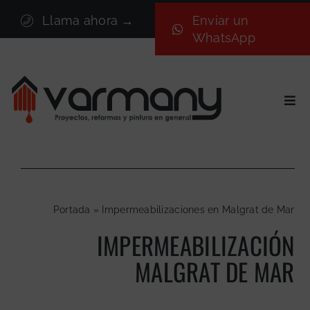
Saltar
Llama ahora →
Enviar un
al
WhatsApp
contenido
Togg
Navi
Inicio
Sectores
Servicios
Portada
»
Impermeabilizaciones en Malgrat de Mar
Proyectos
IMPERMEABILIZACIÓN
Nosotros
MALGRAT DE MAR
Blog
Contacto