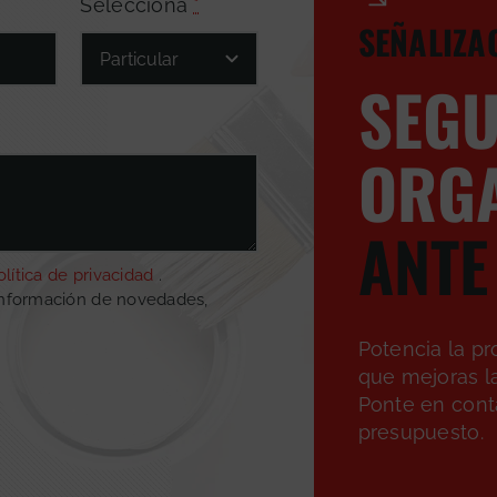
Selecciona
*
SEÑALIZA
SEGU
ORGA
ANTE
olítica de privacidad
.
información de novedades,
Potencia la pr
que mejoras la
Ponte en conta
presupuesto.