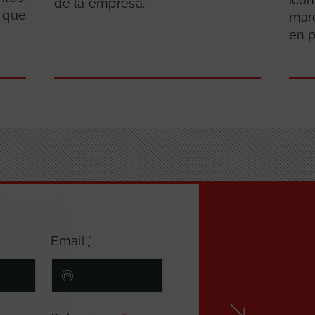
de la empresa.
 que
marc
en 
Email
*