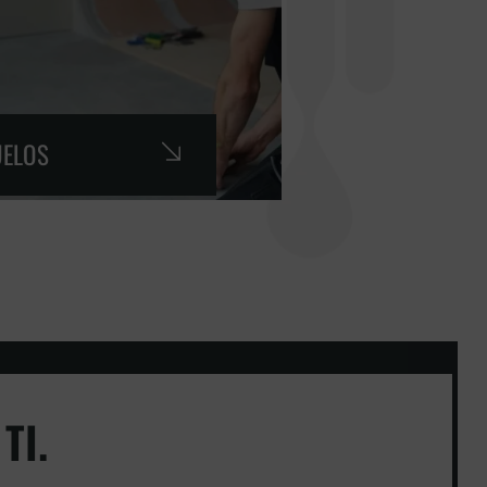
UELOS
TI.