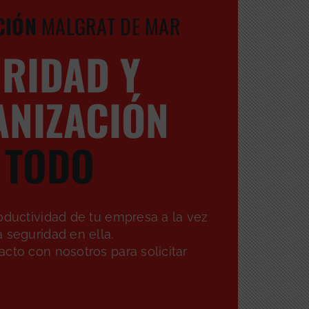
CIÓN
MALGRAT DE MAR
RIDAD Y
NIZACIÓN
 TODO
oductividad de tu empresa a la vez
 seguridad en ella.
cto con nosotros para solicitar