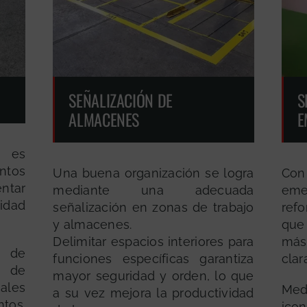
SEÑALIZACIÓN DE
S
ALMACENES
E
 es
ntos
Una buena organización se logra
Co
entar
mediante una adecuada
eme
idad
señalización en zonas de trabajo
ref
y almacenes.
que 
Delimitar espacios interiores para
más
 de
funciones específicas garantiza
clar
 de
mayor seguridad y orden, lo que
ales
Med
a su vez mejora la productividad
tos.
ico