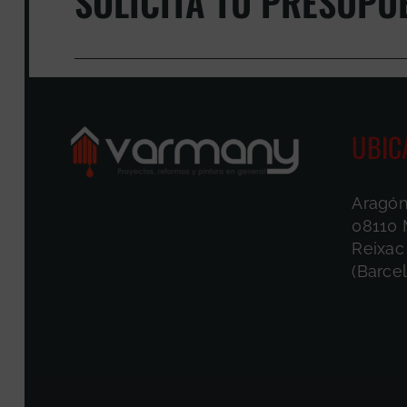
SOLICITA TU PRESUPU
UBIC
Aragón
08110 
Reixac
(Barce