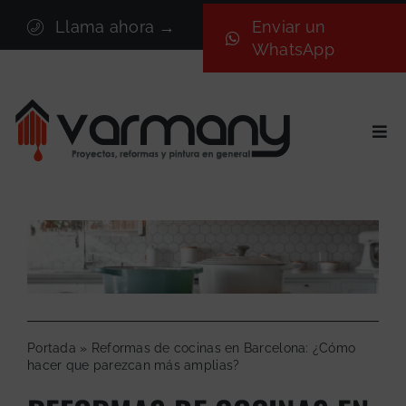
Saltar
Llama ahora →
Enviar un
al
WhatsApp
contenido
Togg
Navi
Inicio
Sectores
Servicios
Proyectos
Nosotros
Blog
Portada
»
Reformas de cocinas en Barcelona: ¿Cómo
hacer que parezcan más amplias?
Contacto