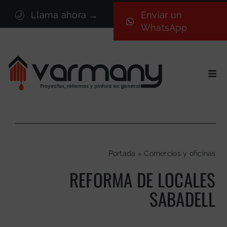
Saltar
Llama ahora →
Enviar un
al
WhatsApp
contenido
Togg
Navi
Inicio
Sectores
Servicios
Portada
»
Comercios y oficinas
Proyectos
REFORMA DE LOCALES
Nosotros
SABADELL
Blog
Contacto