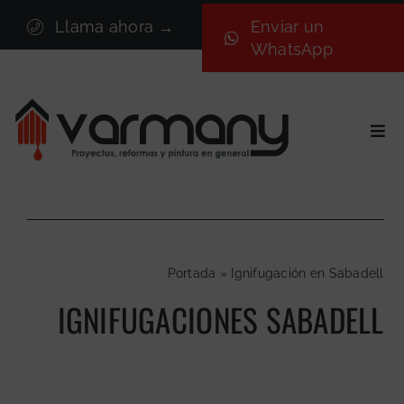
Saltar
Llama ahora →
Enviar un
al
WhatsApp
contenido
Togg
Navi
Inicio
Sectores
Servicios
Portada
»
Ignifugación en Sabadell
Proyectos
IGNIFUGACIONES SABADELL
Nosotros
Blog
Contacto