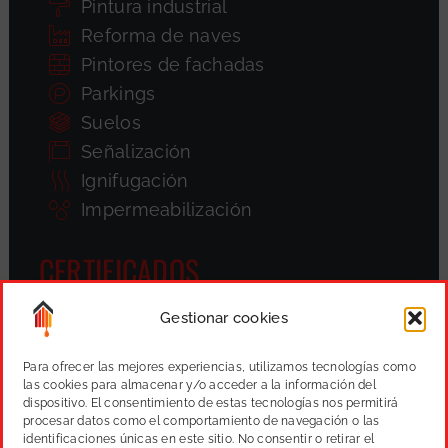
Pintura industrial
Reforma de naves
Pintores de fachadas
Parkings
Suelos
Señalización
Ignifugación
Impermeabilización
CERTIFICADOS
Gestionar cookies
Para ofrecer las mejores experiencias, utilizamos tecnologías como
las cookies para almacenar y/o acceder a la información del
dispositivo. El consentimiento de estas tecnologías nos permitirá
procesar datos como el comportamiento de navegación o las
identificaciones únicas en este sitio. No consentir o retirar el